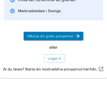
Prova det, du kommer att gilla det!
jordbruket. Som premiärminister 1970–76
förde han en alliansfri politik.
Marknadsledare i Sverige.
Information om artikeln
Påbörja din gratis provperiod
eller
Logga in
Är du lärare? Starta din kostnadsfria provperiod härifrån.