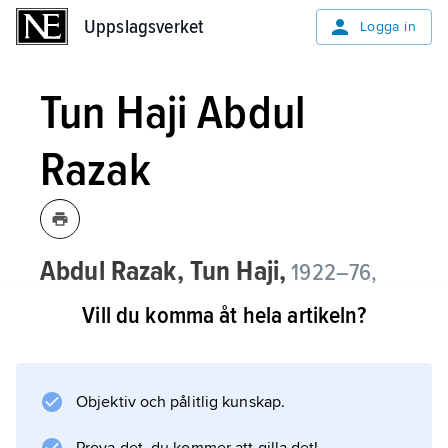
Uppslagsverket
Uppslagsverket
Logga in
Tun Haji Abdul
Razak
Abdul Razak, Tun Haji,
1922–76,
malaysisk politiker.
Vill du komma åt hela artikeln?
Som ung jurist blev Abdul Razak en av
ledarna för självständighetskampen mot
Storbritannien 1957. Han bidrog till Malaysias
Objektiv och pålitlig kunskap.
ekonomiska utveckling, inte minst inom