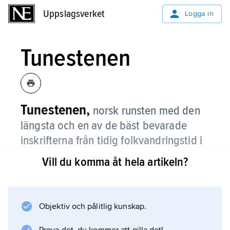
Uppslagsverket
Uppslagsverket
Logga in
Tunestenen
Tunestenen,
norsk runsten med den
längsta och en av de bäst bevarade
inskrifterna från tidig folkvandringstid i
Norden (daterad till 300-talet eller ca
Vill du komma åt hela artikeln?
400), nämnd första gången 1627 som
inmurad i kyrkogårdsmuren i Tune,
Østfold.
Objektiv och pålitlig kunskap.
Den är nu uppställd i Historisk museum i Oslo.