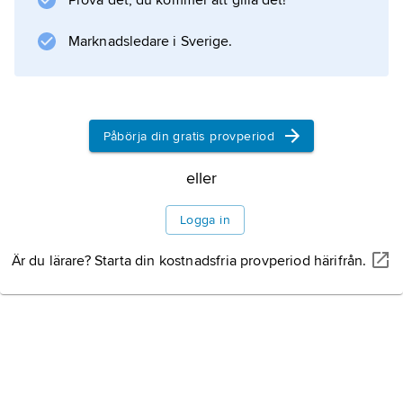
Prova det, du kommer att gilla det!
Marknadsledare i Sverige.
Påbörja din gratis provperiod
eller
Logga in
Är du lärare? Starta din kostnadsfria provperiod härifrån.