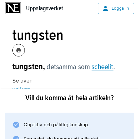
Uppslagsverket
Uppslagsverket
Logga in
tungsten
tungsten,
detsamma som
scheelit
.
Se även
volfram
Vill du komma åt hela artikeln?
(Historik).
Objektiv och pålitlig kunskap.
Information om artikeln