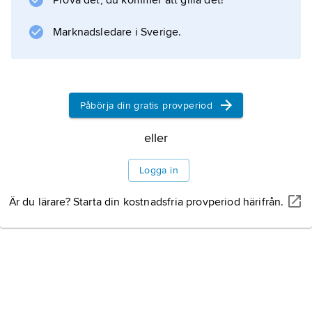
Prova det, du kommer att gilla det!
Marknadsledare i Sverige.
Påbörja din gratis provperiod
eller
Logga in
Är du lärare? Starta din kostnadsfria provperiod härifrån.