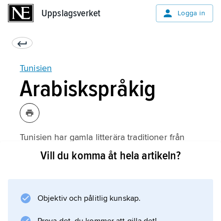
Uppslagsverket
Uppslagsverket
Logga in
Tunisien
Arabiskspråkig
Tunisien har gamla litterära traditioner från
den arabisk-islamiska medeltiden med
Vill du komma åt hela artikeln?
Kairouan som lysande medelpunkt.
Ibn Khaldun
är en av den arabiska kulturens stora. Av
Objektiv och pålitlig kunskap.
1900-talets författare framträder romantikern
och nationalskalden Abu al-Qasim ash-Shabbi