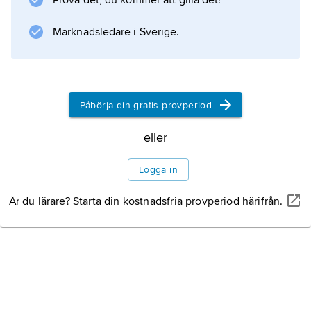
Prova det, du kommer att gilla det!
med sina ”Livets sånger” (ej i svensk
översättning) och ”Nationens vilja” (ej i svensk
Marknadsledare i Sverige.
översättning); den senare är
Påbörja din gratis provperiod
Information om artikeln
eller
Logga in
Är du lärare? Starta din kostnadsfria provperiod härifrån.