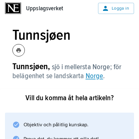
Uppslagsverket
Uppslagsverket
Logga in
Tunnsjøen
Tunnsjøen,
sjö i mellersta Norge; för
belägenhet se landskarta
Norge
.
Vill du komma åt hela artikeln?
Information om artikeln
Objektiv och pålitlig kunskap.