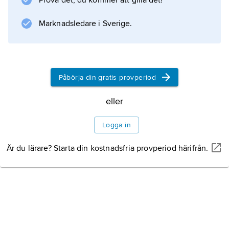
Prova det, du kommer att gilla det!
Marknadsledare i Sverige.
Påbörja din gratis provperiod
eller
Logga in
Är du lärare? Starta din kostnadsfria provperiod härifrån.