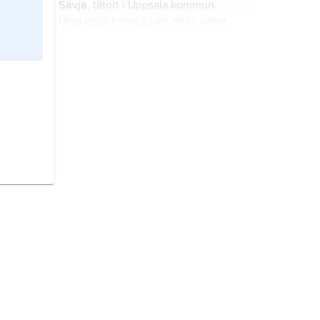
Sävja
, tätort i Uppsala kommun,
Uppland (Uppsala län), strax söder
om Uppsala; 9 723 invånare (2016).
Åsarp,
tätort i Falköpings kommun,
Västergötland (Västra Götalands län),
18 km söder om Falköping;
607 invånare (2021).
Hindås,
tätort i Härryda kommun,
Västergötland (Västra Götalands län),
28 km öster om Göteborg; 3 098
invånare (2021).
stadshotell,
större, representativt
hotell med centralt läge i en mindre
eller mellanstor svensk stad.
pensionat
, anläggning för tillfälligt
boende med mathållning, vanligen
ett enklare hotell, ofta beläget i ett