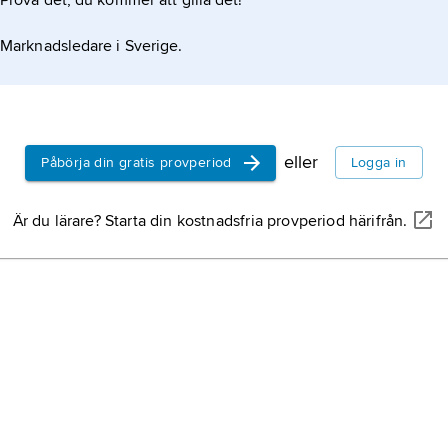
Prova det, du kommer att gilla det!
Marknadsledare i Sverige.
eller
Påbörja din gratis provperiod
Logga in
Är du lärare? Starta din kostnadsfria provperiod härifrån.