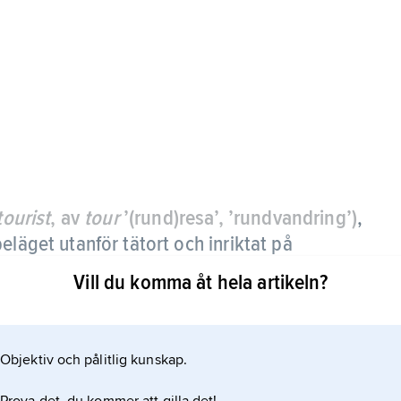
tourist
, av
tour
’(rund)resa’, ’rundvandring’)
,
eläget utanför tätort och inriktat på
Vill du komma åt hela artikeln?
Objektiv och pålitlig kunskap.