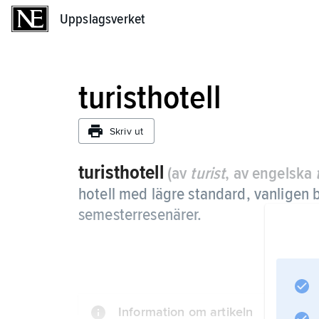
Uppslagsverket
Uppslagsverket
turisthotell
Skriv ut
turisthotell
(av
turist
, av engelska
hotell med lägre standard, vanligen b
semesterresenärer.
Information om artikeln