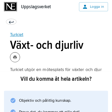
Uppslagsverket
Uppslagsverket
Logga in
Turkiet
Växt- och djurliv
Turkiet utgör en mötesplats för växter och djur
med olika hemvist och utvecklingshistoria –
Vill du komma åt hela artikeln?
från västra Asien i sydöst, från
Kaukasusregionen i nordöst, från
Medelhavsområdet i väst och sydväst och från
Objektiv och pålitlig kunskap.
Europa i nordväst – vilket har lett till en
sällsynt rik natur. För att slå vakt om denna