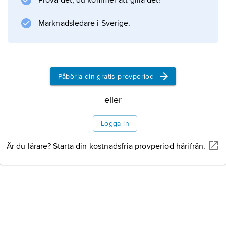
Prova det, du kommer att gilla det!
rikedom
Marknadsledare i Sverige.
Information om artikeln
Påbörja din gratis provperiod
eller
Logga in
Är du lärare? Starta din kostnadsfria provperiod härifrån.