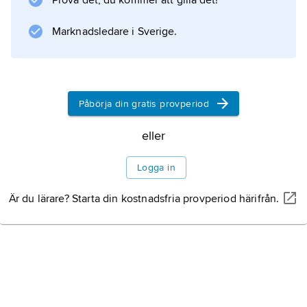
Prova det, du kommer att gilla det!
Marknadsledare i Sverige.
Information om artikeln
Påbörja din gratis provperiod
eller
Logga in
Är du lärare? Starta din kostnadsfria provperiod härifrån.