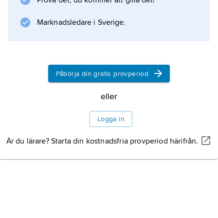
Prova det, du kommer att gilla det!
Marknadsledare i Sverige.
Information om artikeln
Påbörja din gratis provperiod
eller
Logga in
Är du lärare? Starta din kostnadsfria provperiod härifrån.