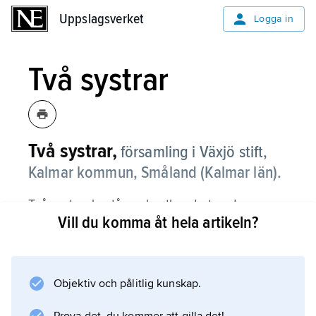
Uppslagsverket
Uppslagsverket
Logga in
Två systrar
Två systrar,
församling i Växjö stift,
Kalmar kommun, Småland (Kalmar län).
Två systrar består av kustbygd utmed
Vill du komma åt hela artikeln?
Kalmarsund, numera tättbebyggd. För
fornlämningar se
Kalmar
(Fornlämningar).
Objektiv och pålitlig kunskap.