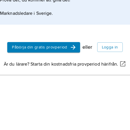
Prova det, du kommer att gilla det!
eklamkanalen som sände till Sverige. Som
Marknadsledare i Sverige.
kabel eller satellitplattform, men digitaliseringen
eller
Påbörja din gratis provperiod
Logga in
Är du lärare? Starta din kostnadsfria provperiod härifrån.