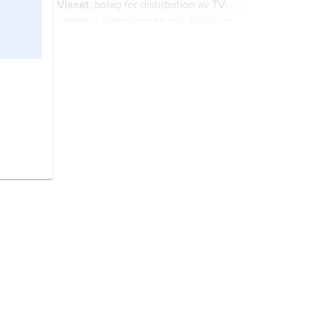
Viasat,
bolag för distribution av TV-
ekonomisk inriktning.
kanaler i Skandinavien och Baltikum,
startat 1991 av investmentbolaget
Kinnevik som en plattform för bland
annat satellit-TV-kanalerna TV 3 och
Viaplay Group,
medieföretag inriktat
TV 1000 (i dag Viasat Film).
på TV och OTT-tjänster (TV och
video över internet) i Skandinavien,
bildat 2018 efter en separation från
MTG.
MTG,
egentligen
Modern Times
Group MTG AB
, Stockholm,
medieföretag, inriktat på e-sport-
och spelunderhållning.
Kanal 5,
satellitsänd TV-kanal med
inriktning på underhållning, grundad
1989 som
Nordic Channel
, med
namnet
TV 5
1992–94 och
Femman
1994–95; nuvarande namn sedan
reklam-TV,
TV-kanaler finansierade
1995.
med reklam.