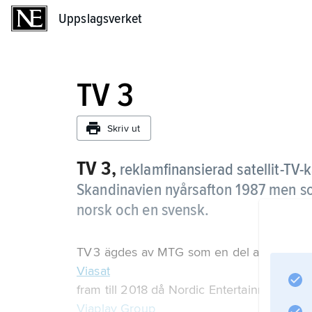
Uppslagsverket
Uppslagsverket
TV 3
Skriv ut
TV 3,
reklamfinansierad satellit-TV-
Skandinavien nyårsafton 1987 men so
norsk och en svensk.
TV 3 ägdes av MTG som en del av
Viasat
fram till 2018 då Nordic Entertainment G
Viaplay Group