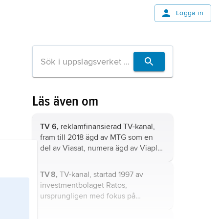
Logga in
Läs även om
TV 6,
reklamfinansierad TV-kanal,
fram till 2018 ägd av MTG som en
del av Viasat, numera ägd av Viaplay
Group.
TV 8,
TV-kanal, startad 1997 av
investmentbolaget Ratos,
ursprungligen med fokus på
naturprogram, dokumentärer och
samhällsprogram med politisk och