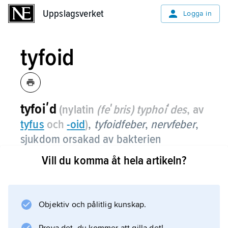
Uppslagsverket
Uppslagsverket
Logga in
tyfoid
tyfoiʹd
(nylatin
(feʹbris) typhoiʹdes
, av
tyfus
och
-
oid
)
,
tyfoidfeber
,
nervfeber
,
sjukdom orsakad av bakterien
Salmoneʹlla tyʹphi
.
Vill du komma åt hela artikeln?
Orsak och smittvägar
Objektiv och pålitlig kunskap.
Symtom och diagnostik