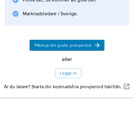
Prova det, du kommer att gilla det!
Marknadsledare i Sverige.
Smittskydd och
behandling
Påbörja din gratis provperiod
eller
Information om artikeln
Logga in
Är du lärare? Starta din kostnadsfria provperiod härifrån.