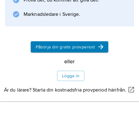
Prova det, du kommer att gilla det!
sjukvårdande, men från 1198 var Tyska orden
en militär orden, vars medlemmar bar svart
Marknadsledare i Sverige.
kors på vit klädnad.
Arkitektur
Påbörja din gratis provperiod
Litteraturanvisning
eller
Logga in
Är du lärare? Starta din kostnadsfria provperiod härifrån.
Information om artikeln