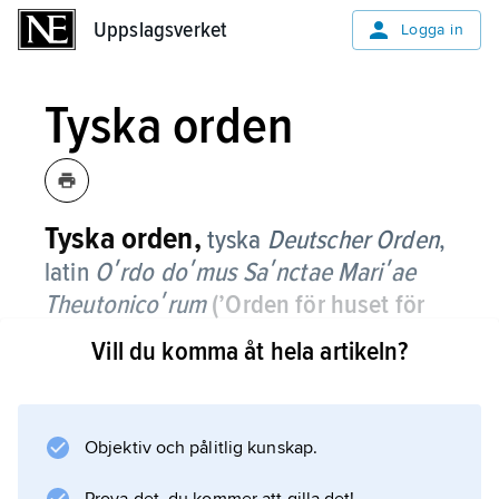
Uppslagsverket
Uppslagsverket
Logga in
Tyska orden
Tyska orden,
tyska
Deutscher Orden
,
latin
Oʹrdo doʹmus Saʹnctae Mariʹae
Theutonicoʹrum
(’Orden för huset för
tyskarnas Sankta Maria’)
,
andlig
Vill du komma åt hela artikeln?
riddarorden grundad av köpmän från
Bremen och Lübeck under belägringen
av Acre (nuvarande Akko) 1189–90.
Objektiv och pålitlig kunskap.
Dess funktion var ursprungligen