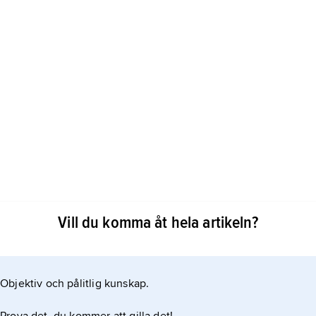
Vill du komma åt hela artikeln?
att dåvarande Västtyskland blivit medlem i
Objektiv och pålitlig kunskap.
det som nödvändigt att det efter andra världskriget