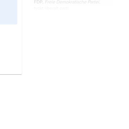
FDP,
Freie Demokratische Partei
,
tyskt liberalt parti.
Merkel,
Angela,
född 17 juli 1954,
tysk politiker (kristdemokrat),
förbundskansler 2005–21.
Die Linke,
tyskt socialistiskt politiskt
parti.
Die Grünen,
egentligen
Bündnis
90/Die Grünen
(’Förbund 90/De
gröna’), tyskt politiskt parti.
Steinmeier, Frank-Walter,
född 5
januari 1956, tysk politiker
(socialdemokrat), förbundspresident
sedan 2017.