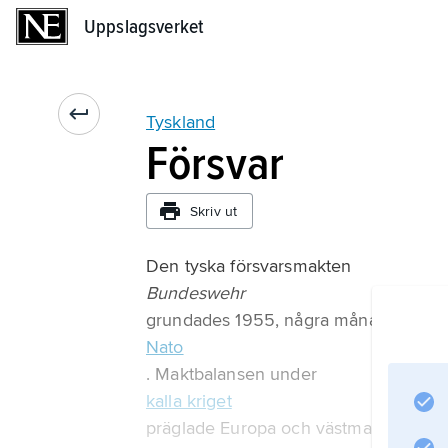
Uppslagsverket
Uppslagsverket
Tyskland
Försvar
Skriv ut
Den tyska försvarsmakten
Bundeswehr
grundades 1955, några månader efter 
Nato
. Maktbalansen under
kalla kriget
präglade Europa och västmakterna såg 