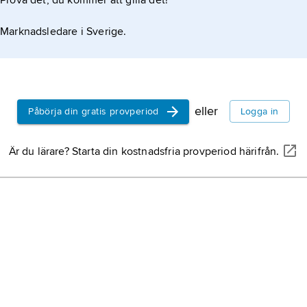
Prova det, du kommer att gilla det!
de ett försvar.
Marknadsledare i Sverige.
eller
Påbörja din gratis provperiod
Logga in
Är du lärare? Starta din kostnadsfria provperiod härifrån.