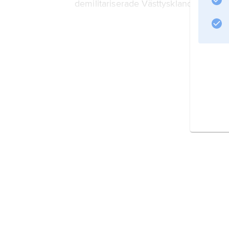
demilitariserade Västtyskland återinför
Information om artikeln