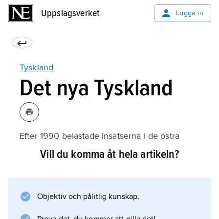
Uppslagsverket
Uppslagsverket
Logga in
Tyskland
Det nya Tyskland
Efter 1990 belastade insatserna i de östra
delstaterna förbundsrepublikens ekonomi
Vill du komma åt hela artikeln?
hårt. Samtidigt hade exportindustrin
svårigheter att hålla sin position på
världsmarknaden och den ekonomiska
Objektiv och pålitlig kunskap.
tillväxten var låg. Behovet av nedskärningar i
de offentliga utgifterna ledde till en