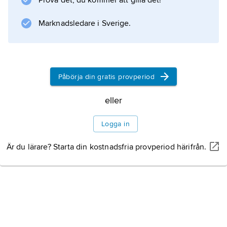
Prova det, du kommer att gilla det!
reformering av välfärdssystemet. Arbetsrätten
förändrades, många förmåner reducerades
Marknadsledare i Sverige.
och egenavgifter infördes. Båda de
Påbörja din gratis provperiod
Information om artikeln
eller
Logga in
Är du lärare? Starta din kostnadsfria provperiod härifrån.