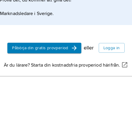
Prova det, du kommer att gilla det!
Marknadsledare i Sverige.
eller
Påbörja din gratis provperiod
Logga in
Är du lärare? Starta din kostnadsfria provperiod härifrån.