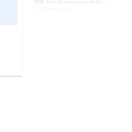
FDP,
Freie Demokratische Partei
,
tyskt liberalt parti.
Merkel,
Angela,
född 17 juli 1954,
tysk politiker (kristdemokrat),
förbundskansler 2005–21.
Die Linke,
tyskt socialistiskt politiskt
parti.
Die Grünen,
egentligen
Bündnis
90/Die Grünen
(’Förbund 90/De
gröna’), tyskt politiskt parti.
Steinmeier, Frank-Walter,
född 5
januari 1956, tysk politiker
(socialdemokrat), förbundspresident
sedan 2017.