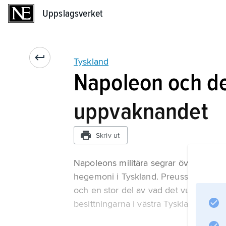
Uppslagsverket
Uppslagsverket
Tyskland
Napoleon och de
uppvaknandet
Skriv ut
Napoleons militära segrar över Öster
hegemoni i Tyskland. Preussen tvangs i
och en stor del av vad det vunnit gen
besittningarna i västra Tyskland bild