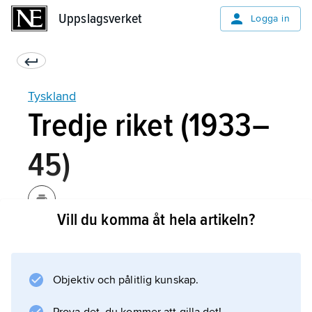
Uppslagsverket
Uppslagsverket
Logga in
Tyskland
Tredje riket (1933–
45)
Vill du komma åt hela artikeln?
Det nazistiska maktövertagandet har
beskrivits som ”nihilismens revolution” (
Hermann Rauschning
Objektiv och pålitlig kunskap.
) och innebar en total brytning med alla
bestående rättstraditioner. Lösenordet blev