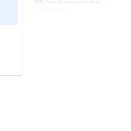
FDP,
Freie Demokratische Partei
,
tyskt liberalt parti.
Merkel,
Angela,
född 17 juli 1954,
tysk politiker (kristdemokrat),
förbundskansler 2005–21.
Die Grünen,
egentligen
Bündnis
90/Die Grünen
(’Förbund 90/De
gröna’), tyskt politiskt parti.
Die Linke,
tyskt socialistiskt politiskt
parti.
Steinmeier, Frank-Walter,
född 5
januari 1956, tysk politiker
(socialdemokrat), förbundspresident
sedan 2017.