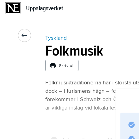
Uppslagsverket
Uppslagsverket
Tyskland
Folkmusik
Skriv ut
Folkmusiktraditionerna har i största u
dock – i turismens hägn – folkmusika
förekommer i Schweiz och Österrike: 
är viktiga inslag vid lokala festlighet