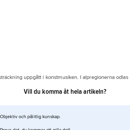
tsträckning uppgått i konstmusiken. I alpregionerna odlas
liska uttrycksformer och instrument som annars främst
Vill du komma åt hela artikeln?
joddling, alphorn, hackbräde. Blåskapell och manskörer
er, främst i Sydtyskland och Rhenlandet.
Objektiv och pålitlig kunskap.