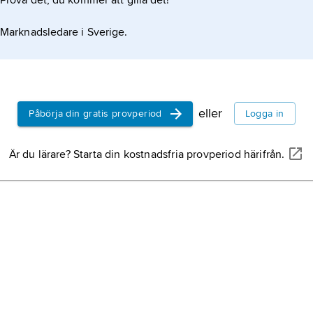
Prova det, du kommer att gilla det!
Marknadsledare i Sverige.
eller
Påbörja din gratis provperiod
Logga in
Är du lärare? Starta din kostnadsfria provperiod härifrån.