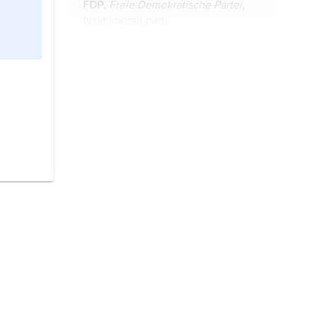
FDP,
Freie Demokratische Partei
,
tyskt liberalt parti.
Merkel,
Angela,
född 17 juli 1954,
tysk politiker (kristdemokrat),
förbundskansler 2005–21.
Die Grünen,
egentligen
Bündnis
90/Die Grünen
(’Förbund 90/De
gröna’), tyskt politiskt parti.
Die Linke,
tyskt socialistiskt politiskt
parti.
Steinmeier, Frank-Walter,
född 5
januari 1956, tysk politiker
(socialdemokrat), förbundspresident
sedan 2017.