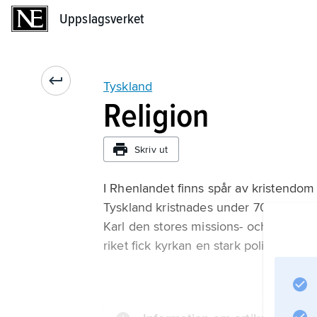
Uppslagsverket
Uppslagsverket
Tyskland
Religion
Skriv ut
I Rhenlandet finns spår av kristendom 
Tyskland kristnades under 700–800-ta
Karl den stores missions- och erövrin
riket fick kyrkan en stark politisk stä