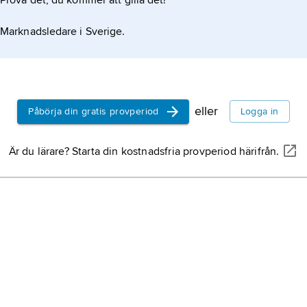
Prova det, du kommer att gilla det!
Marknadsledare i Sverige.
eller
Påbörja din gratis provperiod
Logga in
Är du lärare? Starta din kostnadsfria provperiod härifrån.