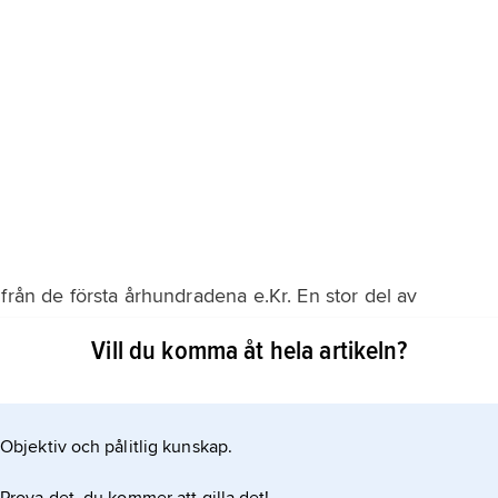
från de första århundradena e.Kr. En stor del av
len, först genom anglosaxisk mission, senare genom
Vill du komma åt hela artikeln?
gståg bland de tyska stammarna. I det tysk–romerska
llning, främst genom de så kallade
Objektiv och pålitlig kunskap.