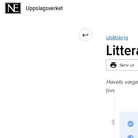
Uppslagsverket
Uppslagsverket
ubåtskrig
Litte
Skriv ut
Havets varga
(svensk övers
Infor