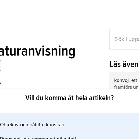
raturanvisning
Läs äve
konvoj
, et
r
framförs u
ättning 1992);
örlogsfarty
Vill du komma åt hela artikeln?
oinskränkt 
under först
mation om artikeln
princip att 
Objektiv och pålitlig kunskap.
sjöfart på 
Atlanten för