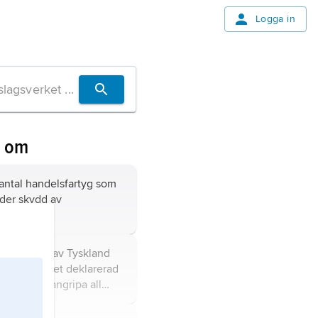
Logga in
n om
t antal handelsfartyg som
nder skydd av
g.
ubåtskrig,
av Tyskland
a världskriget deklarerad
låta ubåtar angripa all
Nordsjön och östra
 att på så sätt avskära