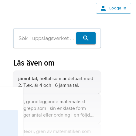
Logga in
Läs även om
jämnt tal,
heltal som är delbart med
2. T.ex. är 4 och −6 jämna tal.
tal,
grundläggande matematiskt
begrepp som i sin enklaste form
anger antal eller ordning i en följd.
Begreppet har efter hand utvidgats.
talteori,
gren av matematiken som