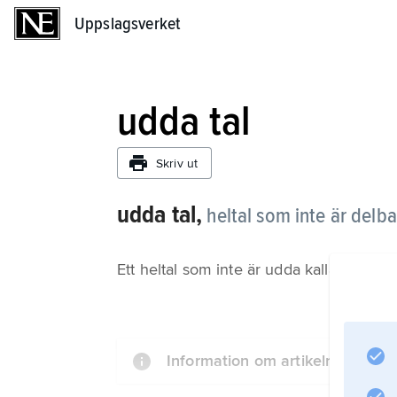
Uppslagsverket
Uppslagsverket
udda tal
Skriv ut
udda tal,
heltal som inte är delb
Ett heltal som inte är udda kallas jämnt.
Information om artikeln