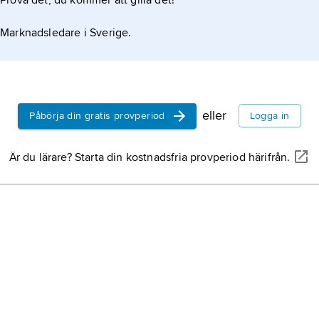
Prova det, du kommer att gilla det!
Marknadsledare i Sverige.
eller
Påbörja din gratis provperiod
Logga in
Är du lärare? Starta din kostnadsfria provperiod härifrån.