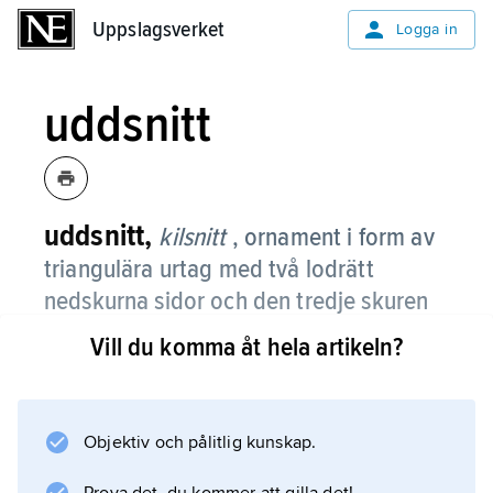
Uppslagsverket
Uppslagsverket
Logga in
uddsnitt
uddsnitt,
kilsnitt
, ornament i form av
triangulära urtag med två lodrätt
nedskurna sidor och den tredje skuren
snett ned mot de båda andra,
Vill du komma åt hela artikeln?
varigenom snittet blir djupast vid
triangelns ena spets.
Objektiv och pålitlig kunskap.
Uddsnittet har bl.a. använts för ornering av
medeltida bänkar och kistor liksom senare