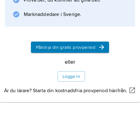
Prova det, du kommer att gilla det!
inom allmogesnickeriet. Även sten, främst
täljsten, har dekorerats enligt denna metod.
Marknadsledare i Sverige.
Jämför
karvsnitt
.
Påbörja din gratis provperiod
eller
Information om artikeln
Logga in
Är du lärare? Starta din kostnadsfria provperiod härifrån.