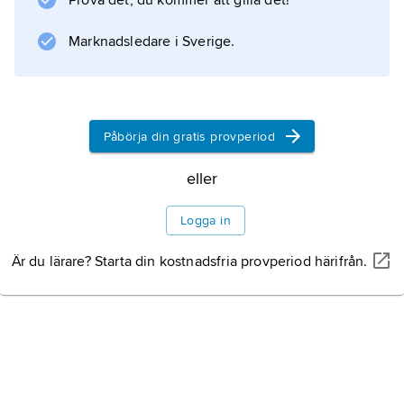
Prova det, du kommer att gilla det!
Marknadsledare i Sverige.
Påbörja din gratis provperiod
eller
Logga in
Är du lärare? Starta din kostnadsfria provperiod härifrån.