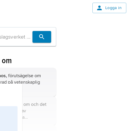
Logga in
n om
nos,
förutsägelse om
rad på vetenskaplig
 kunskapen om och det
ga studiet av
ar och andra
elser utanför planeten