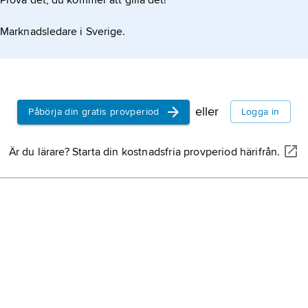
Prova det, du kommer att gilla det!
universum
hela
rumme
Marknadsledare i Sverige.
energi
och
av människ
verklighete
fysik
, ursp
på all natu
eller
Påbörja din gratis provperiod
Logga in
arkeologi
,
historia ut
Är du lärare? Starta din kostnadsfria provperiod härifrån.
materiella 
liv.
geografi
be
kunskapsom
vetenskapli
statistik
, d
omvärlden 
presenterad
dels veten