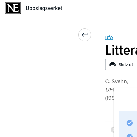
Uppslagsverket
Uppslagsverket
ufo
Litte
Skriv ut
C. Svahn,
UFO-mysteri
(1998).
Infor