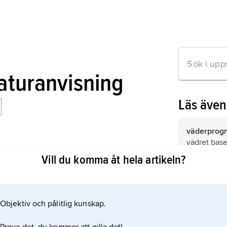
raturanvisning
Läs äve
väderprog
vädret base
et
grund.
Vill du komma åt hela artikeln?
astronomi
,
vetenskapli
himlakropp
Objektiv och pålitlig kunskap.
mation om artikeln
naturförete
jorden.