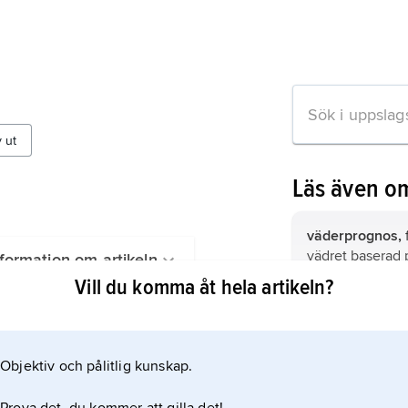
v ut
Läs även o
väderprognos,
vädret baserad 
formation om artikeln
grund.
Vill du komma åt hela artikeln?
astronomi
, kun
vetenskapliga s
himlakroppar o
Objektiv och pålitlig kunskap.
naturföreteelse
jorden.