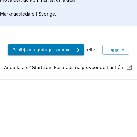
Prova det, du kommer att gilla det!
universum
,
kos
hela
rummet
oc
Marknadsledare i Sverige.
energi
och
mate
av människan u
verkligheten.
fysik
, ursprung
på all naturvete
eller
Påbörja din gratis provperiod
Logga in
arkeologi
, vete
historia utifrån
Är du lärare? Starta din kostnadsfria provperiod härifrån.
materiella lämni
liv.
geografi
beteckn
kunskapsområde
vetenskaplig dis
statistik
, dels u
omvärlden i num
presenterade i 
dels vetenskap