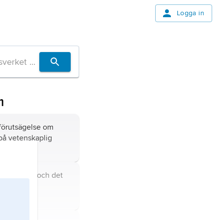
Logga in
m
förutsägelse om
på vetenskaplig
skapen om och det
tudiet av
ch andra
r utanför planeten