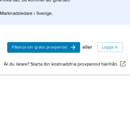
Prova det, du kommer att gilla det!
Marknadsledare i Sverige.
eller
Påbörja din gratis provperiod
Logga in
Är du lärare? Starta din kostnadsfria provperiod härifrån.