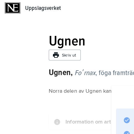
Uppslagsverket
Uppslagsverket
Ugnen
Skriv ut
Ugnen,
Foʹrnax
,
föga framträ
Norra delen av Ugnen kan höst och v
Information om artikeln