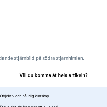
dande stjärnbild på södra stjärnhimlen.
inter ses från södra Sverige.
Vill du komma åt hela artikeln?
Objektiv och pålitlig kunskap.