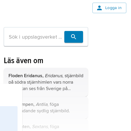
Logga in
Läs även om
Floden Eridanus,
Eridanus
, stjärnbild
på södra stjärnhimlen vars norra
halva kan ses från Sverige på
vintern.
Luftpumpen,
Antlia
, föga
framträdande sydlig stjärnbild.
Sextanten,
Sextans
, föga