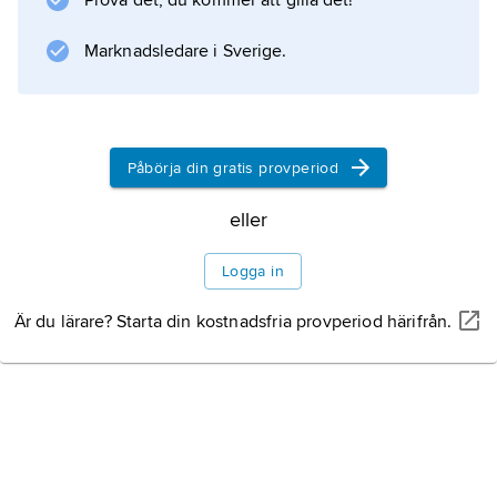
Prova det, du kommer att gilla det!
besöker någon av de många semesterorterna
Marknadsledare i Sverige.
vid Svarta havet där det subtropiska klimatet
lockar besökare året om.
Påbörja din gratis provperiod
Information om artikeln
eller
Logga in
Är du lärare? Starta din kostnadsfria provperiod härifrån.