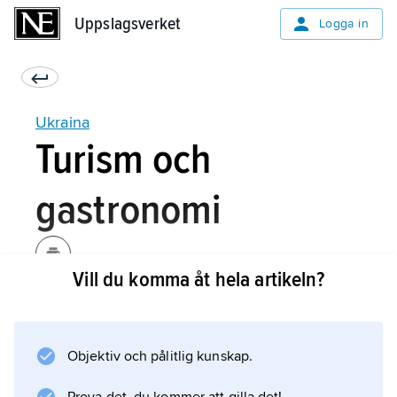
Uppslagsverket
Uppslagsverket
Logga in
Ukraina
Turism och
gastronomi
Vill du komma åt hela artikeln?
Ukrainas turistnäring har utvecklats starkt
under 00-talet. År 2010 besöktes landet av ca
21 miljoner personer. De flesta kommer från
Objektiv och pålitlig kunskap.
Ryssland, men antalet besökare från
Västeuropa har ökat. En stor andel av dessa