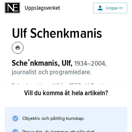
Uppslagsverket
Uppslagsverket
Logga in
Ulf Schenkmanis
Scheʹnkmanis, Ulf,
1934–2004,
journalist och programledare.
Schenkmanis anställdes 1960 vid Sveriges
Vill du komma åt hela artikeln?
Radio i Karlstad. Han ledde från 1979 program
i radio och TV om främst trädgårdsskötsel
(”Trädgårdsdags”) och hälsofrågor (”Livslust”).
Objektiv och pålitlig kunskap.