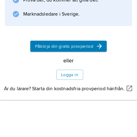
Prova det, du kommer att gilla det!
Information om artikeln
Marknadsledare i Sverige.
Påbörja din gratis provperiod
eller
Logga in
Är du lärare? Starta din kostnadsfria provperiod härifrån.