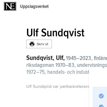
Uppslagsverket
Uppslagsverket
Ulf Sundqvist
Skriv ut
Sundqvist, Ulf,
1945–2023, finlän
riksdagsman 1970–83, undervisningsmin
1972–75, handels- och industriminis
Ulf Sundqvist var partisekreterare 1975–8