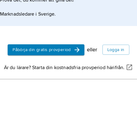
Prova det, du kommer att gilla det!
Marknadsledare i Sverige.
eller
Påbörja din gratis provperiod
Logga in
Är du lärare? Starta din kostnadsfria provperiod härifrån.