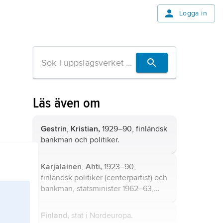
Logga in
Läs även om
Gestrin
,
Kristian,
1929–90, finländsk
bankman och politiker.
Karjalainen
,
Ahti,
1923–90,
finländsk politiker (centerpartist) och
bankman, statsminister 1962–63,
1970–71, biträdande finansminister
1957 och 1958, handels- och
Finland,
stat i Nordeuropa.
industriminister 1959–61,