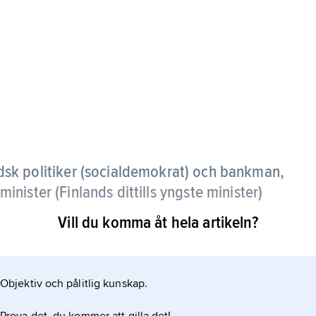
dsk politiker (socialdemokrat) och bankman,
ister (Finlands dittills yngste minister)
ter 1979–81.
Vill du komma åt hela artikeln?
1 och partiordförande 1991–93.
Objektiv och pålitlig kunskap.