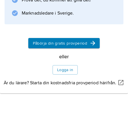
Prova det, du kommer att gilla det!
in har man förklarat med att hon hade god
Litteraturanvisning
Marknadsledare i Sverige.
Påbörja din gratis provperiod
Information om artikeln
eller
Logga in
Är du lärare? Starta din kostnadsfria provperiod härifrån.