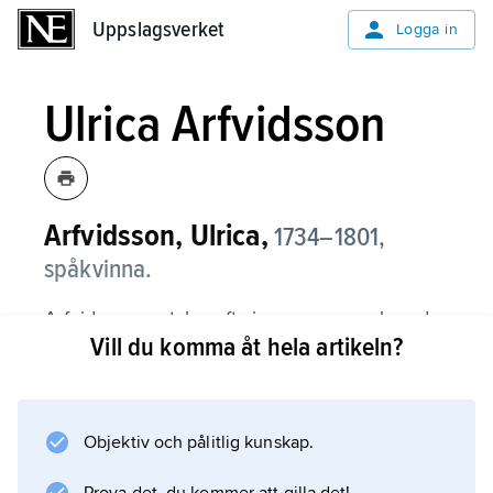
Uppslagsverket
Uppslagsverket
Logga in
Ulrica Arfvidsson
Arfvidsson, Ulrica,
1734–1801,
spåkvinna.
Arfvidsson omtalas ofta i memoarer och andra
Vill du komma åt hela artikeln?
skildringar från den gustavianska epoken.
Under 1780- och 1790-talen spådde hon –
främst i kaffesump, vilket C.A. Ehrensvärd
avbildat – åt ett förnämt klientel, bl.a. Gustav
Objektiv och pålitlig kunskap.
III och hertig Karl. Att spådomarna ibland slog