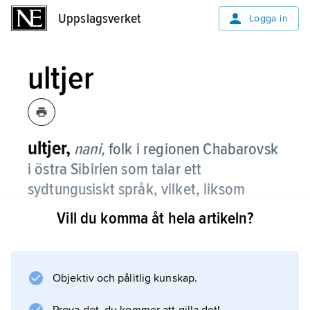
Uppslagsverket
Uppslagsverket
Logga in
ultjer
ultjer,
nani,
folk i regionen Chabarovsk
i östra Sibirien som talar ett
sydtungusiskt språk, vilket, liksom
deras kultur, står nära nanajernas.
Vill du komma åt hela artikeln?
Ultjerna, som förr kallades
manguner
, bor i byar längs Amurfloden och uppgår till
Objektiv och pålitlig kunskap.
cirka 2 500. Det finns också ett 70-tal ultjer