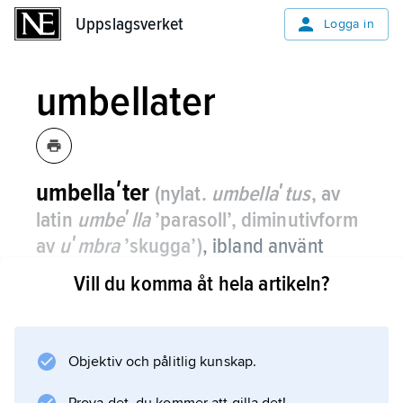
Uppslagsverket
Uppslagsverket
Logga in
umbellater
umbellaʹter
(nylat.
umbellaʹtus
, av
latin
umbeʹlla
’parasoll’, diminutivform
av
uʹmbra
’skugga’)
, ibland använt
namn på familjen
flockblomstriga
Vill du komma åt hela artikeln?
växter
.
Objektiv och pålitlig kunskap.