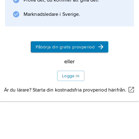
Prova det, du kommer att gilla det!
Information om artikeln
Marknadsledare i Sverige.
Påbörja din gratis provperiod
eller
Logga in
Är du lärare? Starta din kostnadsfria provperiod härifrån.