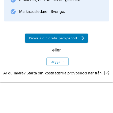
Prova det, du kommer att gilla det!
Information om artikeln
Marknadsledare i Sverige.
Påbörja din gratis provperiod
eller
Logga in
Är du lärare? Starta din kostnadsfria provperiod härifrån.