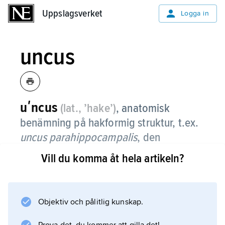
Uppslagsverket
Uppslagsverket
Logga in
uncus
uʹncus
(lat., ’hake’)
, anatomisk
benämning på hakformig struktur, t.ex.
uncus parahippocampalis
, den
hakformiga vindlingen på insidan av
Vill du komma åt hela artikeln?
hjärnhemisfärens tinninglob.
Objektiv och pålitlig kunskap.