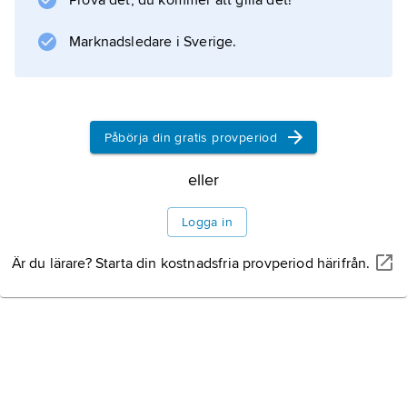
Prova det, du kommer att gilla det!
Marknadsledare i Sverige.
Påbörja din gratis provperiod
eller
Logga in
Är du lärare? Starta din kostnadsfria provperiod härifrån.