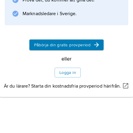
Prova det, du kommer att gilla det!
Marknadsledare i Sverige.
Påbörja din gratis provperiod
eller
Logga in
Är du lärare? Starta din kostnadsfria provperiod härifrån.