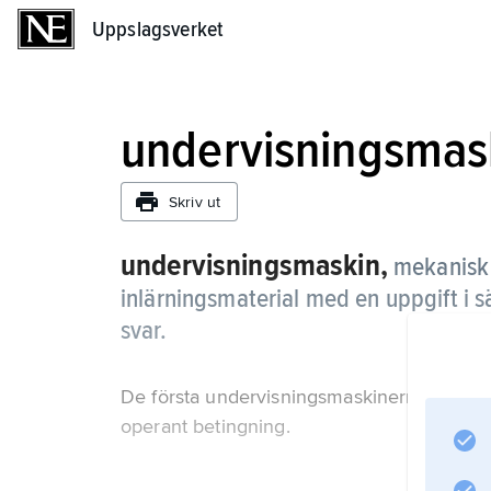
Uppslagsverket
Uppslagsverket
undervisningsmas
Skriv ut
undervisningsmaskin,
mekanisk
inlärningsmaterial med en uppgift i 
svar.
De första undervisningsmaskinerna konstru
operant betingning.