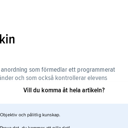
kin
 anordning som förmedlar ett programmerat
sänder och som också kontrollerar elevens
Vill du komma åt hela artikeln?
erades efter B.F. Skinners inlärningsteori om
Objektiv och pålitlig kunskap.