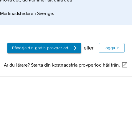
Prova det, du kommer att gilla det!
Marknadsledare i Sverige.
eller
Påbörja din gratis provperiod
Logga in
Är du lärare? Starta din kostnadsfria provperiod härifrån.