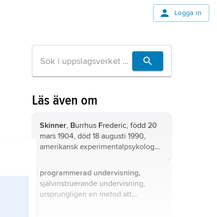
Logga in
Läs även om
Skinner
,
B
urrhus
F
rederic, född 20
mars 1904, död 18 augusti 1990,
amerikansk experimentalpsykolog
och kulturdebattör, professor vid
Harvard University 1948–74.
programmerad undervisning,
självinstruerande undervisning,
ursprungligen en metod att
presentera ett lärostoff så att eleven
fick automatisk och omedelbar