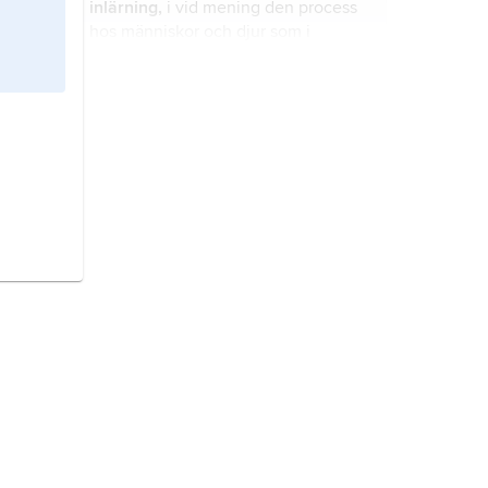
inlärning,
i vid mening den process
bekräftelse på om ett svar var rätt
hos människor och djur som i
eller fel.
samspel med omvärlden aktivt
upplever denna varvid upplevelser
och erfarenheter påverkar
psykoterapi,
behandling av psykiska
beteendet och modifierar detta.
problem med psykologiska metoder.
oljesanering,
återställande av vatten
och markområden samt lokaler som
skadats genom oljeutsläpp.
bot,
bott
, datorprogram eller
kombination av datorprogram som
automatiskt kan utföra operationer
eller simulera mänskligt beteende
eller arbete i en virtuell miljö.
datalogi,
vetenskap som studerar
beräkningar, företrädesvis sådana
som utförs med dator.