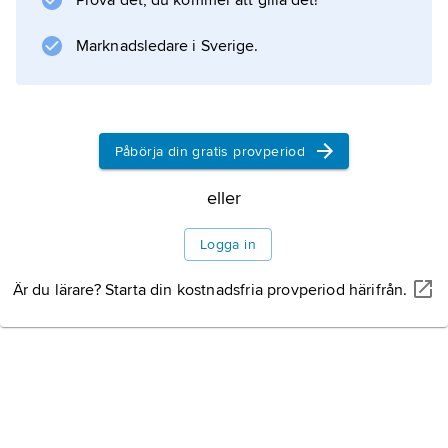
Prova det, du kommer att gilla det!
Marknadsledare i Sverige.
Påbörja din gratis provperiod
eller
Logga in
Är du lärare? Starta din kostnadsfria provperiod härifrån.