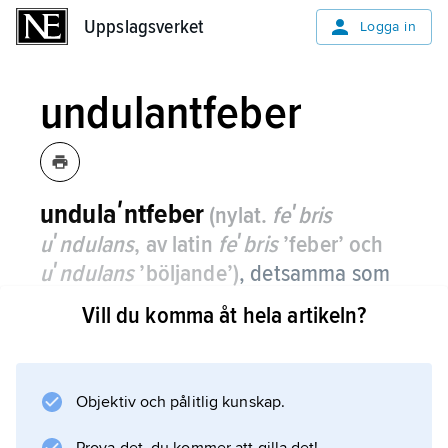
Uppslagsverket
Uppslagsverket
Logga in
undulantfeber
undulaʹntfeber
(nylat.
feʹbris
uʹndulans
, av latin
feʹbris
’feber’ och
uʹndulans
’böljande’)
, detsamma som
brucellos
hos människa.
Vill du komma åt hela artikeln?
Objektiv och pålitlig kunskap.
Information om artikeln