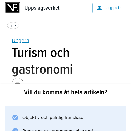
Uppslagsverket
Uppslagsverket
Logga in
Ungern
Turism och
gastronomi
Vill du komma åt hela artikeln?
Turismen är väl utvecklad och dess betydelse
för landets ekonomi ökar stadigt. Redan som
planekonomiskt land inom östblocket
Objektiv och pålitlig kunskap.
välkomnade man turister. Cirka 9,5 miljoner
besökte landet 2010. De tre viktigaste