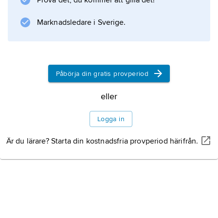
Prova det, du kommer att gilla det!
resmålen är
Marknadsledare i Sverige.
Budapest
,
Balatonsjön
och Donaukröken.
Påbörja din gratis provperiod
eller
Information om artikeln
Logga in
Är du lärare? Starta din kostnadsfria provperiod härifrån.