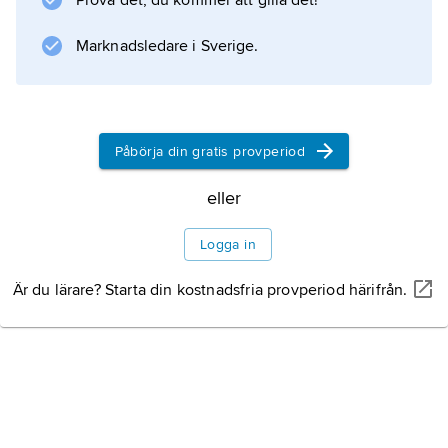
Prova det, du kommer att gilla det!
storskaliga jordbruksparceller med lite
utrymme
Marknadsledare i Sverige.
Information om artikeln
Påbörja din gratis provperiod
eller
Logga in
Är du lärare? Starta din kostnadsfria provperiod härifrån.