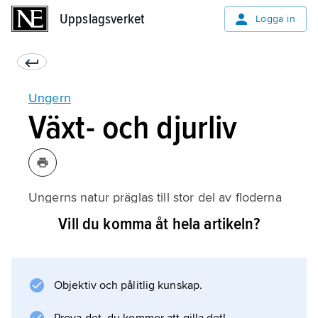
Uppslagsverket
Uppslagsverket
Logga in
Ungern
Växt- och djurliv
Ungerns natur präglas till stor del av floderna
Tisza/Körös och Donau/Drava, kring vilka vida
Vill du komma åt hela artikeln?
slättområden breder ut sig. Fram till mitten av
1800-talet översvämmades regelbundet upp
till en fjärdel av landet, men i takt med
Objektiv och pålitlig kunskap.
utdikningar och invallningar försvann dessa
områden och ersattes med intensiva,