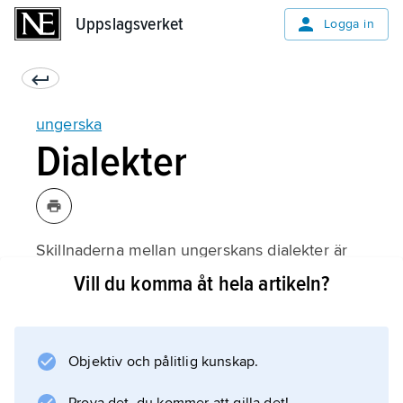
Uppslagsverket
Uppslagsverket
Logga in
ungerska
Dialekter
Skillnaderna mellan ungerskans dialekter är
förhållandevis små och berör främst
Vill du komma åt hela artikeln?
ljudsystemet. I syddialekten motsvaras
standardspråkets
e
Objektiv och pålitlig kunskap.
i vissa fall av
ö