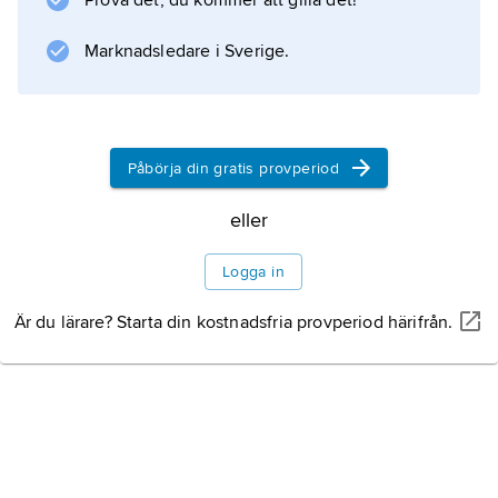
Prova det, du kommer att gilla det!
, till exempel
eszek
Marknadsledare i Sverige.
, dialekt
öszök
’jag äter’, och i Tiszadialekten motsvaras ett
Påbörja din gratis provperiod
långt
é
eller
i standardspråket av ett långt
í
Logga in
, till exempel
szép
Är du lärare? Starta din kostnadsfria provperiod härifrån.
,
Information om artikeln