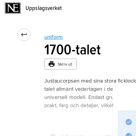
Uppslagsverket
Uppslagsverket
uniform
1700-talet
Skriv ut
Justaucorpsen med sina stora fickloc
talet allmänt vedertagen i de flesta l
universell modell. Endast grundfärgen
prakt, färg och detaljer, vilket gjorde d