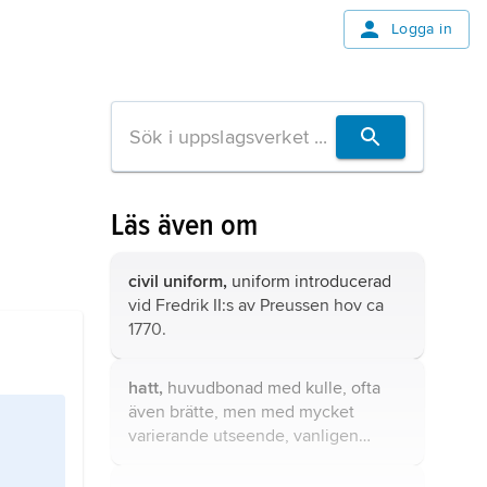
Logga in
Läs även om
civil uniform,
uniform introducerad
vid Fredrik II:s av Preussen hov ca
1770.
hatt,
huvudbonad med kulle, ofta
även brätte, men med mycket
varierande utseende, vanligen
tillverkad av mer eller mindre styvt
material.