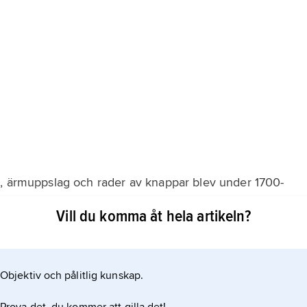
k, ärmuppslag och rader av knappar blev under 1700-
änder, och därmed fick uniformen sitt genombrott som
Vill du komma åt hela artikeln?
 skilde arméerna åt. Uniformerna började utvecklas i
em opraktiska i fältbruk. I syfte att bringa
Objektiv och pålitlig kunskap.