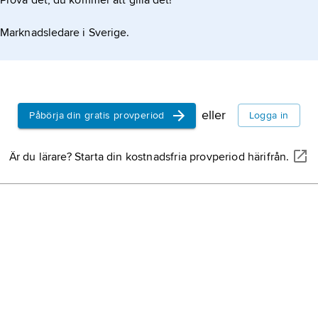
Prova det, du kommer att gilla det!
Marknadsledare i Sverige.
eller
Påbörja din gratis provperiod
Logga in
Är du lärare? Starta din kostnadsfria provperiod härifrån.