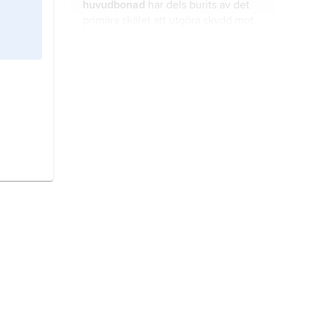
huvudbonad
har dels burits av det
primära skälet att utgöra skydd mot
kyla, regn, sol, hetta, stötar, slag
m.m., dels brukats som prydnad och
som en symbol för att markera t.ex.
folkdräkt,
samlande beteckning för
status.
kläder med lokal särprägel, burna av
landsbygdens befolkning i
samhällen av förindustriell karaktär
och med hög grad av
dräkt,
en uppsättning kläder som
självhushållning.
bärs av en person samtidigt, eller ett
plagg som utgör enda beklädnad.
byxor,
klädesplagg som täcker
underkroppen och benen.
fana
, en på stång fästad duk (flagga),
avsedd att bäras.