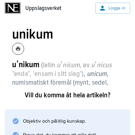
Uppslagsverket
Uppslagsverket
Logga in
unikum
uʹnikum
(latin
uʹnicum
, av
uʹnicus
’enda’, ’ensam i sitt slag’)
,
unicum
,
numismatiskt föremål (mynt, sedel,
pollett eller medalj), frimärke, postal
Vill du komma åt hela artikeln?
försändelse m.m., som bara existerar i
ett enda exemplar.
Objektiv och pålitlig kunskap.