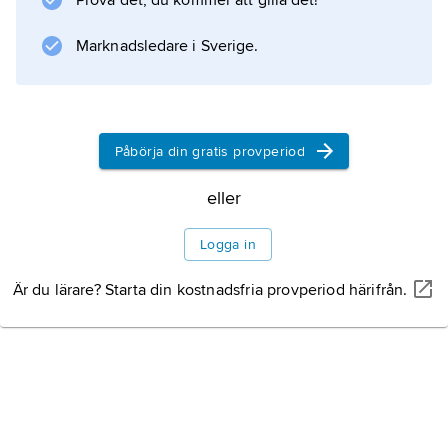
Prova det, du kommer att gilla det!
Information om artikeln
Marknadsledare i Sverige.
Påbörja din gratis provperiod
eller
Logga in
Är du lärare? Starta din kostnadsfria provperiod härifrån.