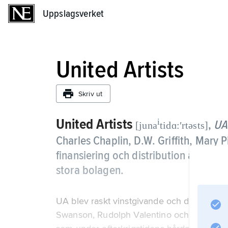
Uppslagsverket
Uppslagsverket
United Artists
Skriv ut
United Artists
i
,
UA
[juna
tidɑ:ʹrtəsts]
Charles Chaplin, D.W. Griffith, Mary 
finansiering och distribution av egn
stora bolagen.
UA blev raskt vinstgivande och distribuerad
Swanson, Rudolph Valentino och Buster Kea