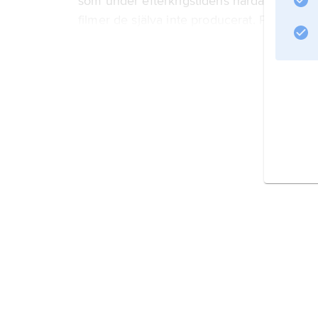
som under efterkrigstidens hårdare ekonomis
filmer de själva inte producerat. På 1930
Information om artikeln