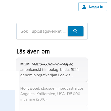
Logga in
Läs även om
MGM,
Metro–Goldwyn–Mayer
,
amerikanskt filmbolag, bildat 1924
genom biografkedjan Loew’s
Consolidated Enterprises fusion av
det egna produktions- och
Hollywood
, stadsdel i nordvästra Los
distributionsbolaget
Metro Pictures
Angeles, Kalifornien, USA; 135 000
Corporation
med konkurrenterna
invånare (2010).
Goldwyn Picture Corporation
och
Louis B. Mayer Company
.