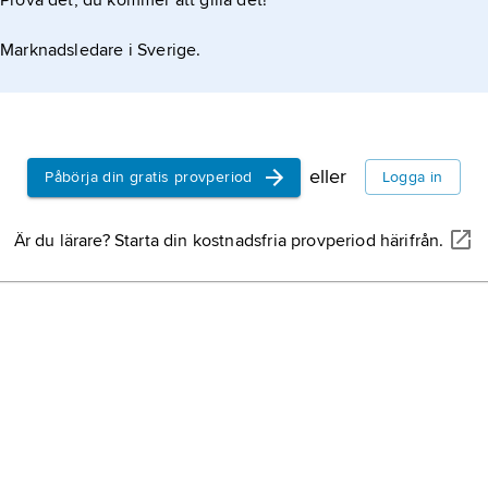
ka villkor i allt högre grad började distribuera
Prova det, du kommer att gilla det!
-talet inledde UA framgångsrika samarbeten med
Marknadsledare i Sverige.
eller
Påbörja din gratis provperiod
Logga in
Är du lärare? Starta din kostnadsfria provperiod härifrån.