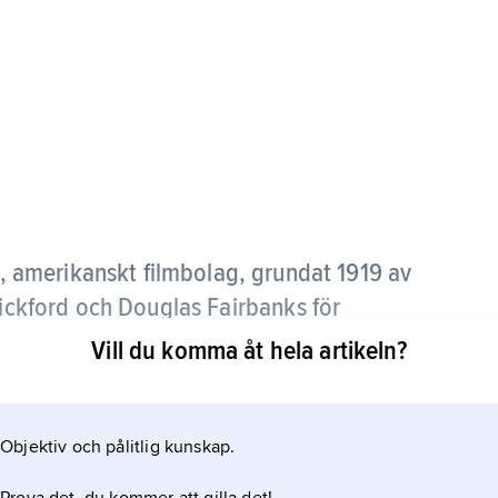
, amerikanskt filmbolag, grundat 1919 av
Pickford och Douglas Fairbanks för
a och andras filmer producerade utanför de
Vill du komma åt hela artikeln?
e på 1920-talet även filmer av bl.a. Gloria
Objektiv och pålitlig kunskap.
ton. Det blev en vägvisare för andra filmbolag,