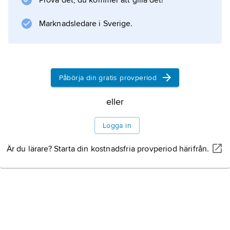
Prova det, du kommer att gilla det!
Marknadsledare i Sverige.
Information om artikeln
Påbörja din gratis provperiod
eller
Logga in
Är du lärare? Starta din kostnadsfria provperiod härifrån.