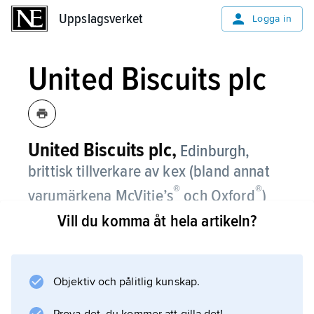
Uppslagsverket
Uppslagsverket
Logga in
United Biscuits plc
United Biscuits plc,
Edinburgh,
brittisk tillverkare av kex (bland annat
®
®
varumärkena McVitie’s
och Oxford
)
samt snacks (bland annat varumärkena
Vill du komma åt hela artikeln?
®
®
KP
och Planters
).
United Biscuits bildades 1948 genom en
Objektiv och pålitlig kunskap.
sammanslagning av två äldre kextillverkare.