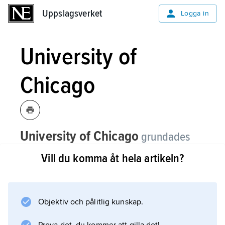
Uppslagsverket
Uppslagsverket
Logga in
University of
Chicago
University of Chicago
grundades
som privat högre läroanstalt 1892.
Vill du komma åt hela artikeln?
Dess förste president William Rainey Harper
(1856–1906) bröt med amerikansk tradition
genom att efter tysk förebild skapa ett
Objektiv och pålitlig kunskap.
forskningsuniversitet som både hade ett 4-