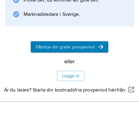
Prova det, du kommer att gilla det!
årigt college och en
graduate school
Marknadsledare i Sverige.
för forskarutbildning och för olika
professioner, som läkare och jurister.
University of Chicago, som under lång tid
hade starkt finansiellt
Påbörja din gratis provperiod
eller
Information om artikeln
Logga in
Är du lärare? Starta din kostnadsfria provperiod härifrån.