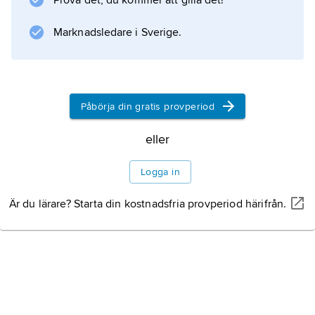
Prova det, du kommer att gilla det!
alla de stjärnor och galaxer som finns i dag
Marknadsledare i Sverige.
har bildats. De
Information om artikeln
Påbörja din gratis provperiod
eller
Logga in
Är du lärare? Starta din kostnadsfria provperiod härifrån.