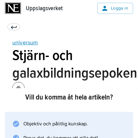
Uppslagsverket
Uppslagsverket
Logga in
universum
Stjärn- och
galaxbildningsepoken
Vill du komma åt hela artikeln?
Denna period sträcker sig från ungefär 900
miljoner år fram till i dag. De mest avlägsna
koncentrerade strukturer, som hittills kunnat
Objektiv och pålitlig kunskap.
iakttas, skickade ut sitt ljus i början av denna
epok. Det är alltså under denna period som