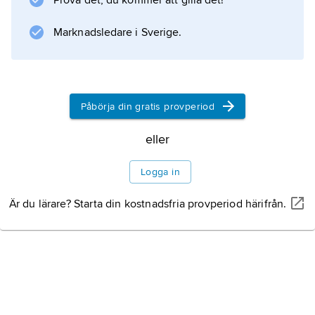
Prova det, du kommer att gilla det!
Information om artikeln
Marknadsledare i Sverige.
Påbörja din gratis provperiod
eller
Logga in
Är du lärare? Starta din kostnadsfria provperiod härifrån.