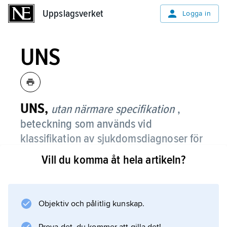
Uppslagsverket
Uppslagsverket
Logga in
UNS
UNS,
utan närmare specifikation
,
beteckning som används vid
klassifikation av sjukdomsdiagnoser för
att ange att en diagnos är mindre
Vill du komma åt hela artikeln?
preciserad.
Objektiv och pålitlig kunskap.