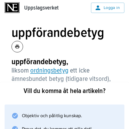
Uppslagsverket
Uppslagsverket
Logga in
uppförandebetyg
uppförandebetyg,
liksom
ordningsbetyg
ett icke
ämnesbundet betyg (tidigare vitsord),
som gavs i en fyrgradig skala.
Vill du komma åt hela artikeln?
Uppförandebetyg i svensk skola härstammar
från tidigt 1800-tal och gällde elevens hela
personlighet. All betygsättning i ordning och
Objektiv och pålitlig kunskap.
uppförande har i Sverige utgått från ett