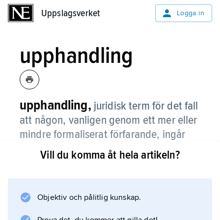
Uppslagsverket
Uppslagsverket
Logga in
upphandling
upphandling,
juridisk term för det fall
att någon, vanligen genom ett mer eller
mindre formaliserat förfarande, ingår
avtal om förvärv av varor eller
Vill du komma åt hela artikeln?
nyttigheter.
Detta sker normalt genom att flera inbjuds att
inkomma med anbud. Sker upphandlingen i
Objektiv och pålitlig kunskap.
regi av det allmänna (stat, kommun, region