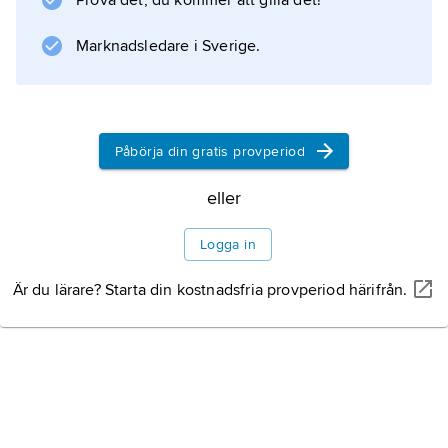
Prova det, du kommer att gilla det!
eller annan offentlig myndighet) regleras
förfarandet i bland annat lagen om offentlig
Marknadsledare i Sverige.
upphandling (LOU).
Påbörja din gratis provperiod
Information om artikeln
eller
Logga in
Är du lärare? Starta din kostnadsfria provperiod härifrån.