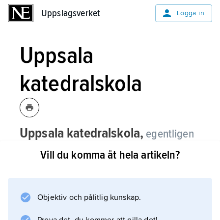
Uppslagsverket
Uppslagsverket
Logga in
Uppsala
katedralskola
Uppsala katedralskola,
egentligen
Katedralskolan i Uppsala
,
Vill du komma åt hela artikeln?
gymnasieskola.
U. antas ha utvecklats från en skola känd från
sekelskiftet 1300 och var länge enda skolan i
Objektiv och pålitlig kunskap.
Uppsala stift. Uppsala fick inte som många